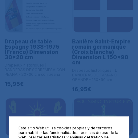
Drapeau de table
Banière Saint-Empire
Espagne 1938-1975
romain germanique
(Franco) Dimension
(Croix blanche)
30x20 cm
Dimension L 150x90
cm
Drapeaux historiques |
BANDERAS DE SOBREMESA CON
Drapeaux historiques | L
PEANA - 20x30 cm con peana
BANDERAS DE TAMAÑO
GRANDE - 150x90 cm
15,95€
16,95€
Este sitio Web utiliza cookies propias y de terceros
para habilitar las funcionalidades técnicas de uso de la
web, realizar estadísticas y análisis del tráfico de