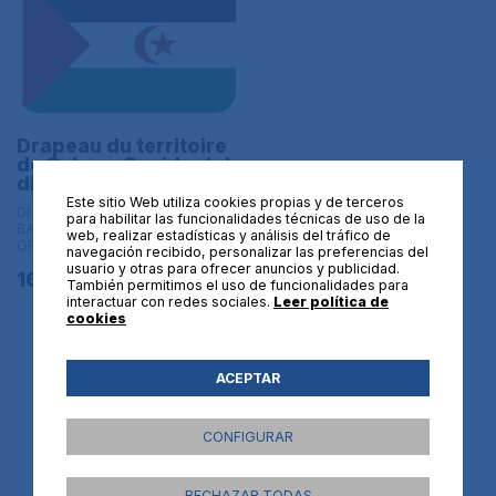
Drapeau du territoire
de Sahara Occidental
dimension L
Este sitio Web utiliza cookies propias y de terceros
Drapeaux d´Afrique | L
para habilitar las funcionalidades técnicas de uso de la
BANDERAS DE TAMAÑO
web, realizar estadísticas y análisis del tráfico de
GRANDE - 150x90 cm
navegación recibido, personalizar las preferencias del
usuario y otras para ofrecer anuncios y publicidad.
16,95€
También permitimos el uso de funcionalidades para
interactuar con redes sociales.
Leer política de
cookies
ACEPTAR
CONFIGURAR
RECHAZAR TODAS