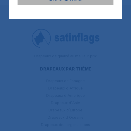
Drapeaux de qualité au meilleur prix
DRAPEAUX PAR THÈME
Drapeaux de Espagne
Drapeaux d´Afrique
Drapeaux d´Amerique
Drapeaux d´Asie
Drapeaux d´Europe
Drapeaux d´Oceanie
Drapeaux des organisations