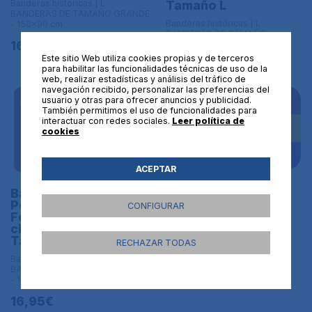
Banderas históricas | L
Tamaño L
BANDERAS DE TAMAÑO GRANDE
Banderas históricas | L
- 150x90 cm
BANDERAS DE TAMAÑO
16,95€
GRANDE - 150x90 cm
Este sitio Web utiliza cookies propias y de terceros
16,95€
para habilitar las funcionalidades técnicas de uso de la
web, realizar estadísticas y análisis del tráfico de
navegación recibido, personalizar las preferencias del
usuario y otras para ofrecer anuncios y publicidad.
También permitimos el uso de funcionalidades para
interactuar con redes sociales.
Leer política de
cookies
ACEPTAR
Bandera del Frente
Bandera de la
Popular Raso
Peregrinación de la
CONFIGURAR
Premium Tamaño L
Fe. Bandera de las
cinco llagas de Cristo
Banderas históricas | L
Tamaño L
BANDERAS DE TAMAÑO
RECHAZAR TODAS
GRANDE - 150x90 cm
Banderas históricas | L
BANDERAS DE TAMAÑO GRANDE
16,95€
- 150x90 cm
16,95€