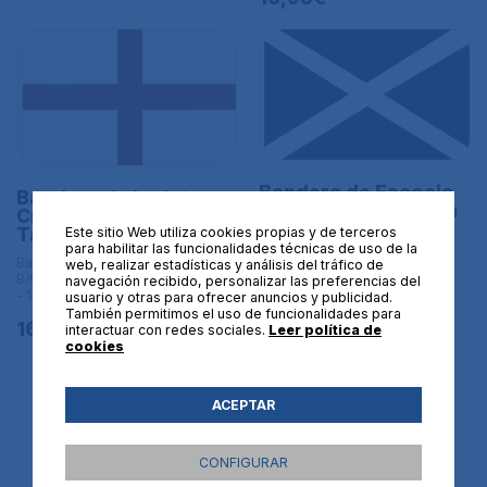
Bandera de Escocia
Bandera de Inglaterra.
San Andrés. Bratach
Cruz de San Jorge.
nàiseanta na h-Alba
Tamaño L
Este sitio Web utiliza cookies propias y de terceros
Tamaño L
para habilitar las funcionalidades técnicas de uso de la
Banderas históricas | L
web, realizar estadísticas y análisis del tráfico de
Banderas históricas | L
BANDERAS DE TAMAÑO GRANDE
navegación recibido, personalizar las preferencias del
BANDERAS DE TAMAÑO
- 150x90 cm
usuario y otras para ofrecer anuncios y publicidad.
GRANDE - 150x90 cm
También permitimos el uso de funcionalidades para
16,95€
interactuar con redes sociales.
Leer política de
16,95€
cookies
ACEPTAR
CONFIGURAR