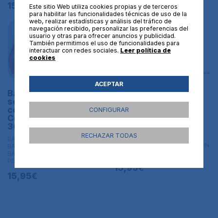
15,95€
Este sitio Web utiliza cookies propias y de terceros
para habilitar las funcionalidades técnicas de uso de la
web, realizar estadísticas y análisis del tráfico de
navegación recibido, personalizar las preferencias del
usuario y otras para ofrecer anuncios y publicidad.
También permitimos el uso de funcionalidades para
interactuar con redes sociales.
Leer política de
cookies
ACEPTAR
Bandera de
Bandera de
sobremesa España
sobremesa Legion
con el Sagrado
española. Tamaño
CONFIGURAR
Corazon. Tamaño
30x20 cm
30x20 cm
BANDERAS DE SOBREMESA Y
RECHAZAR TODAS
BANDERAS DE MANO |
BANDERAS DE SOBREMESA Y
BANDERAS DE SOBREMESA CON
BANDERAS DE MANO |
PEANA - 20x30 cm con peana
BANDERAS DE SOBREMESA CON
PEANA - 20x30 cm con peana
15,95€
15,95€