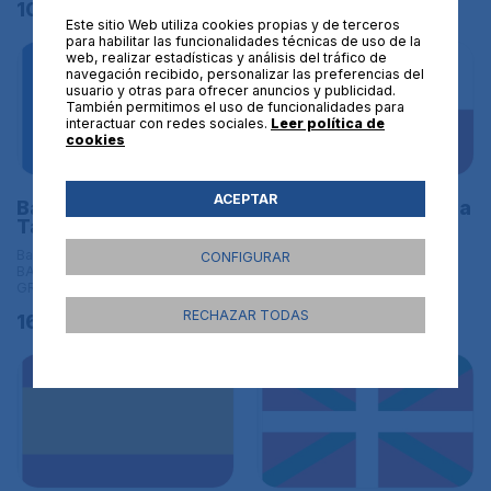
10,95€
Este sitio Web utiliza cookies propias y de terceros
para habilitar las funcionalidades técnicas de uso de la
web, realizar estadísticas y análisis del tráfico de
navegación recibido, personalizar las preferencias del
usuario y otras para ofrecer anuncios y publicidad.
También permitimos el uso de funcionalidades para
interactuar con redes sociales.
Leer política de
cookies
ACEPTAR
Bandera de Asturias.
Bandera de Cantabria
Tamaño L
c/e. Tamaño L
Banderas de España | L
Banderas de España | L
CONFIGURAR
BANDERAS DE TAMAÑO
BANDERAS DE TAMAÑO
GRANDE - 150x90 cm
GRANDE - 150x90 cm
RECHAZAR TODAS
16,95€
16,95€