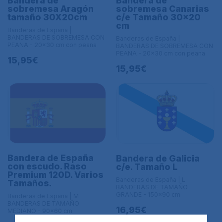
Bandera de
Bandera de
sobremesa Aragón
sobremesa Canarias
tamaño 30X20cm
c/e Tamaño 30x20
cm
Banderas de España |
BANDERAS DE SOBREMESA CON
Banderas de España |
PEANA - 20x30 cm con peana
BANDERAS DE SOBREMESA CON
PEANA - 20x30 cm con peana
15,95€
15,95€
Bandera de España
Bandera de Galicia
con escudo. Raso
c/e. Tamaño L
Premium 120D. Varios
Banderas de España | L
Tamaños.
BANDERAS DE TAMAÑO
GRANDE - 150x90 cm
Banderas de España | M
BANDERAS DE TAMAÑO
16,95€
MEDIANO - 90x60 cm