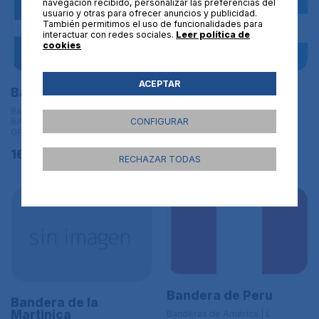
navegación recibido, personalizar las preferencias del
usuario y otras para ofrecer anuncios y publicidad.
También permitimos el uso de funcionalidades para
interactuar con redes sociales.
Leer política de
cookies
ACEPTAR
Bandera Quebec
Bandera de
Argentina.
Banderas de América | L
CONFIGURAR
BANDERAS DE TAMAÑO
Banderas de América | L
GRANDE - 150x90 cm
BANDERAS DE TAMAÑO
GRANDE - 150x90 cm
16,95€
RECHAZAR TODAS
16,95€
Bandera de Peru
Bandera de la
Martinica
Banderas de América | L