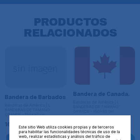
PRODUCTOS
RELACIONADOS
Bandera de Canada.
Bandera de Barbados
Banderas de América | L
Banderas de América | L
BANDERAS DE TAMAÑO
BANDERAS DE TAMAÑO
GRANDE - 150x90 cm
GRANDE - 150x90 cm
16,95€
16,95€
Este sitio Web utiliza cookies propias y de terceros
para habilitar las funcionalidades técnicas de uso de la
web, realizar estadísticas y análisis del tráfico de