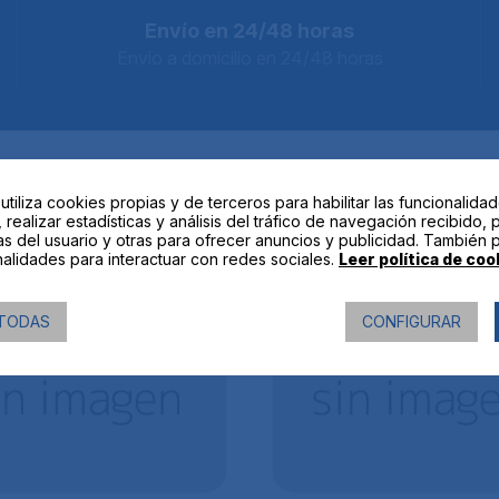
Envío en 24/48 horas
Envio a domicilio en 24/48 horas
 utiliza cookies propias y de terceros para habilitar las funcionalida
 realizar estadísticas y análisis del tráfico de navegación recibido, 
ODUCTOS
RELACIONA
as del usuario y otras para ofrecer anuncios y publicidad. También 
alidades para interactuar con redes sociales.
Leer política de coo
TODAS
CONFIGURAR