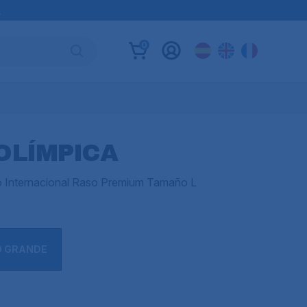
B
0
OLÍMPICA
o Internacional Raso Premium Tamaño L
O GRANDE