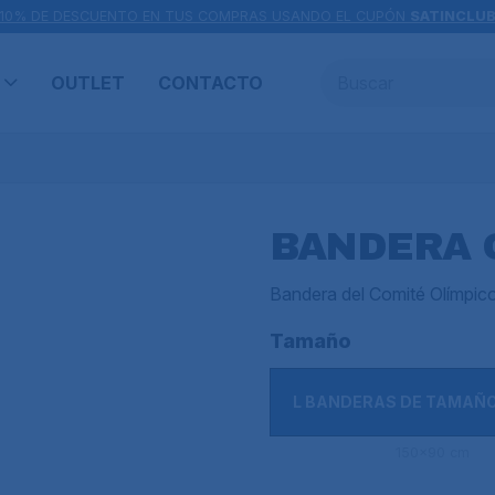
10% DE DESCUENTO EN TUS COMPRAS USANDO EL CUPÓN
SATINCLU
OUTLET
CONTACTO
BANDERA 
Bandera del Comité Olímpic
Tamaño
L BANDERAS DE TAMAÑ
150x90 cm