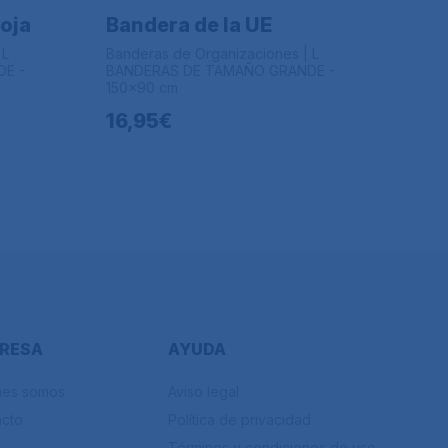
Roja
Bandera de la UE
 L
Banderas de Organizaciones | L
E -
BANDERAS DE TAMAÑO GRANDE -
150x90 cm
16,95€
RESA
AYUDA
nes somos
Aviso legal
acto
Política de privacidad
Términos y condiciones de uso