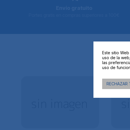
Envío gratuito
Portes gratis en compras superiores a 100€
Este sitio Web
uso de la web,
PR
las preferenci
uso de funcion
RECHAZAR 