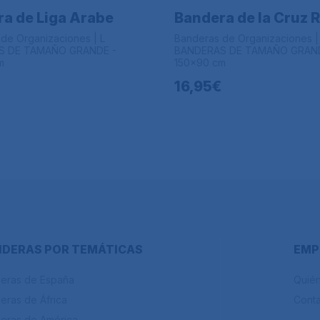
a de Liga Arabe
Bandera de la Cruz 
de Organizaciones | L
Banderas de Organizaciones |
S DE TAMAÑO GRANDE -
BANDERAS DE TAMAÑO GRAND
m
150x90 cm
16,95€
DERAS POR TEMÁTICAS
EMP
eras de España
Quié
eras de África
Cont
eras de América