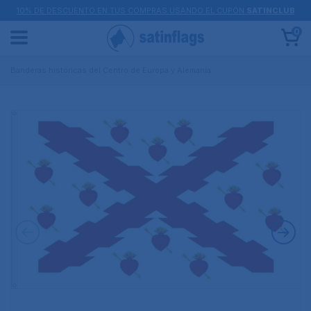
10% DE DESCUENTO EN TUS COMPRAS USANDO EL CUPÓN
SATINCLUB
0
Banderas históricas del Centro de Europa y Alemania