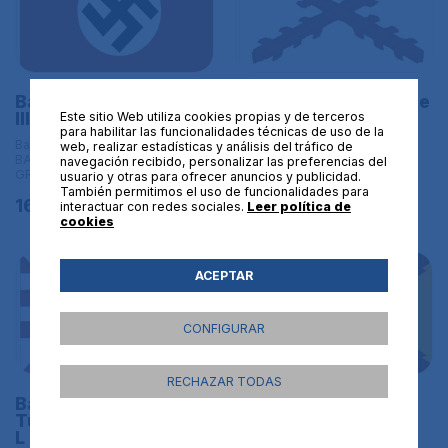
Bandera de Alemania
Bandera de la Cruz de
III Reich Tamaño L
Borgoña (Modelo
Este sitio Web utiliza cookies propias y de terceros
para habilitar las funcionalidades técnicas de uso de la
historicista)
Banderas históricas | L
web, realizar estadísticas y análisis del tráfico de
BANDERAS DE TAMAÑO
Banderas históricas | L
navegación recibido, personalizar las preferencias del
GRANDE - 150x90 cm
BANDERAS DE TAMAÑO
usuario y otras para ofrecer anuncios y publicidad.
GRANDE - 150x90 cm
También permitimos el uso de funcionalidades para
16,95€
interactuar con redes sociales.
Leer política de
16,95€
cookies
ACEPTAR
CONFIGURAR
RECHAZAR TODAS
Bandera del
Bandera de Tercios
Turanesado Tamaño
histórica Tercios
L
Morados Viejos