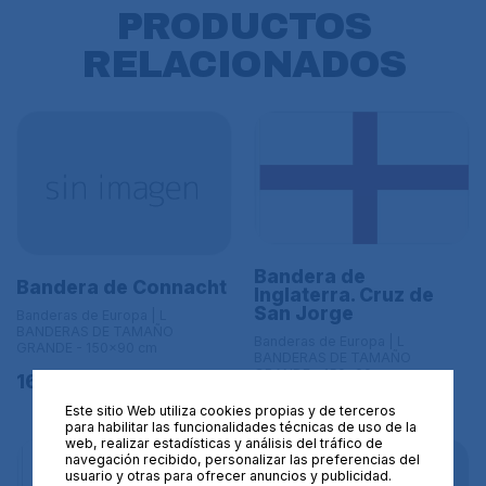
PRODUCTOS
RELACIONADOS
Bandera de
Bandera de Connacht
Inglaterra. Cruz de
San Jorge
Banderas de Europa | L
BANDERAS DE TAMAÑO
Banderas de Europa | L
GRANDE - 150x90 cm
BANDERAS DE TAMAÑO
GRANDE - 150x90 cm
16,95€
16,95€
Este sitio Web utiliza cookies propias y de terceros
para habilitar las funcionalidades técnicas de uso de la
web, realizar estadísticas y análisis del tráfico de
navegación recibido, personalizar las preferencias del
usuario y otras para ofrecer anuncios y publicidad.