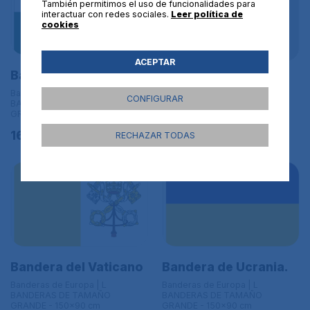
También permitimos el uso de funcionalidades para
interactuar con redes sociales.
Leer política de
cookies
ACEPTAR
Bandera de Gales
Bandera del Ulster
Banderas de Europa | L
CONFIGURAR
Banderas de Europa | L
BANDERAS DE TAMAÑO
BANDERAS DE TAMAÑO
GRANDE - 150x90 cm
GRANDE - 150x90 cm
16,95€
RECHAZAR TODAS
16,95€
Bandera del Vaticano
Bandera de Ucrania.
Banderas de Europa | L
Banderas de Europa | L
BANDERAS DE TAMAÑO
BANDERAS DE TAMAÑO
GRANDE - 150x90 cm
GRANDE - 150x90 cm