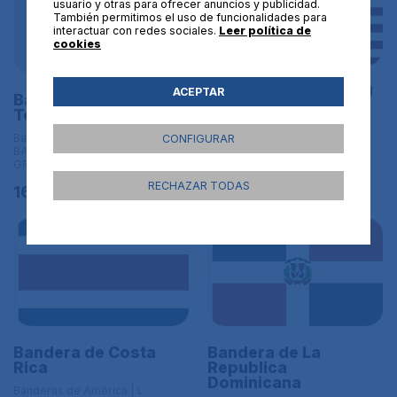
usuario y otras para ofrecer anuncios y publicidad.
También permitimos el uso de funcionalidades para
interactuar con redes sociales.
Leer política de
cookies
Bandera de los EEUU
ACEPTAR
Bandera de Trinidad y
Tobago
Banderas de América | L
BANDERAS DE TAMAÑO
Banderas de América | L
CONFIGURAR
GRANDE - 150x90 cm
BANDERAS DE TAMAÑO
GRANDE - 150x90 cm
16,95€
RECHAZAR TODAS
16,95€
Bandera de Costa
Bandera de La
Rica
Republica
Dominicana
Banderas de América | L