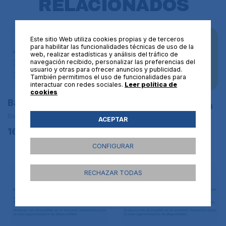
RELACIONADOS
Este sitio Web utiliza cookies propias y de terceros
para habilitar las funcionalidades técnicas de uso de la
web, realizar estadísticas y análisis del tráfico de
navegación recibido, personalizar las preferencias del
usuario y otras para ofrecer anuncios y publicidad.
También permitimos el uso de funcionalidades para
interactuar con redes sociales.
Leer política de
cookies
Bandera de Gambia
Bandera de Camerún
Banderas de África
Banderas de África | L
ACEPTAR
BANDERAS DE TAMAÑO
16,95€
GRANDE - 150x90 cm
CONFIGURAR
16,95€
RECHAZAR TODAS