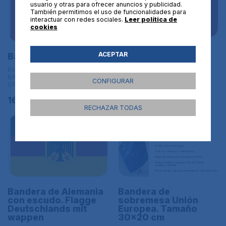
usuario y otras para ofrecer anuncios y publicidad.
También permitimos el uso de funcionalidades para
interactuar con redes sociales.
Leer política de
cookies
Bandera de Bélgica
ACEPTAR
Bandera de Suiza
Banderas de Europa | L
Banderas de Europa | L
BANDERAS DE TAMAÑO
BANDERAS DE TAMAÑO
GRANDE - 150x90 cm
CONFIGURAR
GRANDE - 150x90 cm
16,95€
16,95€
RECHAZAR TODAS
Bandera de Alemania
Bandera de
con escudo. Flagge
sobremesa Unión
Deutschlands mit
Europea. Tamaño
wappen
30x20 cm