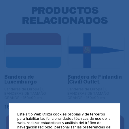
PRODUCTOS
RELACIONADOS
Bandera de
Bandera de Finlandia
Luxemburgo
(Civil) Outlet.
Banderas de Europa | L
Banderas de Europa | L
BANDERAS DE TAMAÑO
BANDERAS DE TAMAÑO
GRANDE - 150x90 cm
GRANDE - 150x90 cm
16,95€
12,00€
Este sitio Web utiliza cookies propias y de terceros
para habilitar las funcionalidades técnicas de uso de la
web, realizar estadísticas y análisis del tráfico de
navegación recibido, personalizar las preferencias del