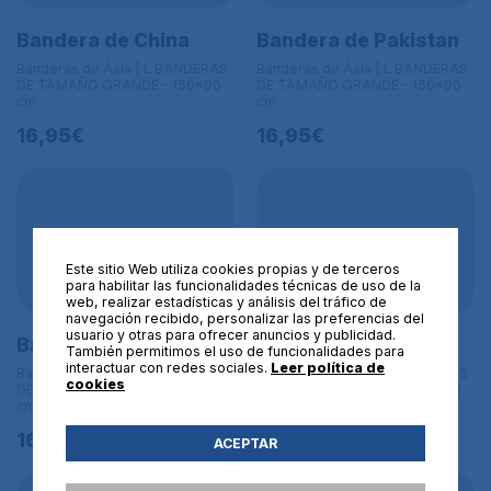
Bandera de China
Bandera de Pakistan
Banderas de Ásia | L BANDERAS
Banderas de Ásia | L BANDERAS
DE TAMAÑO GRANDE - 150x90
DE TAMAÑO GRANDE - 150x90
cm
cm
16,95€
16,95€
Este sitio Web utiliza cookies propias y de terceros
para habilitar las funcionalidades técnicas de uso de la
web, realizar estadísticas y análisis del tráfico de
navegación recibido, personalizar las preferencias del
usuario y otras para ofrecer anuncios y publicidad.
Bandera de Myanmar
Bandera de Filipinas
También permitimos el uso de funcionalidades para
interactuar con redes sociales.
Leer política de
Banderas de Ásia | L BANDERAS
Banderas de Ásia | L BANDERAS
cookies
DE TAMAÑO GRANDE - 150x90
DE TAMAÑO GRANDE - 150x90
cm
cm
16,95€
16,95€
ACEPTAR