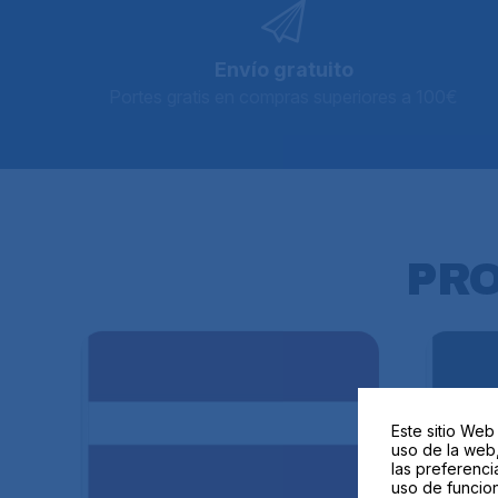
Envío gratuito
Portes gratis en compras superiores a 100€
PR
Este sitio Web
uso de la web,
las preferenci
uso de funcion