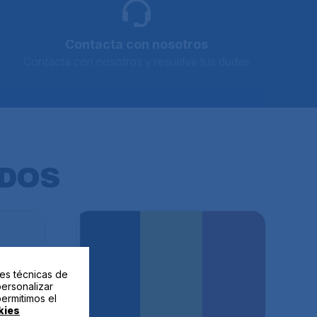
Contacta con nosotros
Contacta con nosotros y resuelve tus dudas
DOS
des técnicas de
personalizar
permitimos el
kies