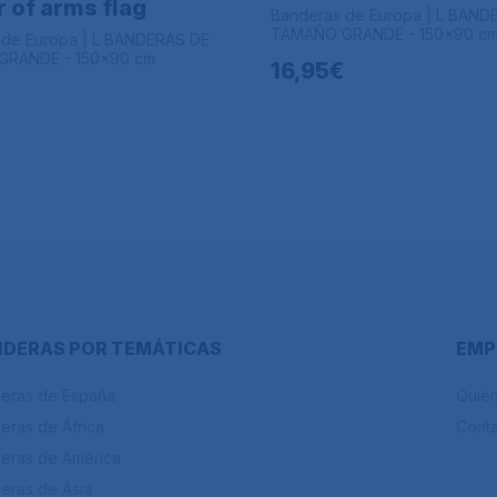
 of arms flag
Banderas de Europa | L BAND
TAMAÑO GRANDE - 150x90 c
 de Europa | L BANDERAS DE
RANDE - 150x90 cm
16,95€
DERAS POR TEMÁTICAS
EMP
eras de España
Quié
eras de África
Cont
eras de América
eras de Ásia