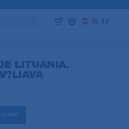
B
0
E LITUANIA.
V?LIAVA
O GRANDE