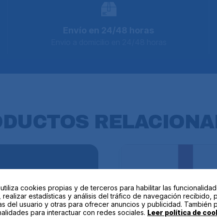
Envío en 24/48 horas
Envio a domicilio en 24/48 horas
ODUCTOS
RELACIONA
 utiliza cookies propias y de terceros para habilitar las funcionalida
 realizar estadísticas y análisis del tráfico de navegación recibido, 
as del usuario y otras para ofrecer anuncios y publicidad. También 
alidades para interactuar con redes sociales.
Leer política de coo