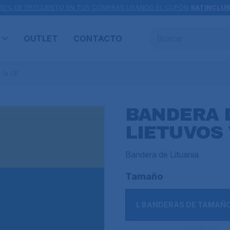
10% DE DESCUENTO EN TUS COMPRAS USANDO EL CUPÓN
SATINCLU
OUTLET
CONTACTO
 la UE
BANDERA D
LIETUVOS 
Bandera de Lituania
Tamaño
L BANDERAS DE TAMAÑ
150x90 cm