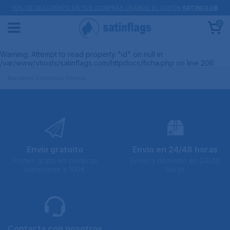
10% DE DESCUENTO EN TUS COMPRAS USANDO EL CUPÓN
SATINCLUB
0
Warning
: Attempt to read property "id" on null in
/var/www/vhosts/satinflags.com/httpdocs/ficha.php
on line
206
Banderas históricas Francia
Envío gratuito
Envío en 24/48 horas
Portes gratis en compras
Envio a domicilio en 24/48
superiores a 100€
horas
Contacta con nosotros