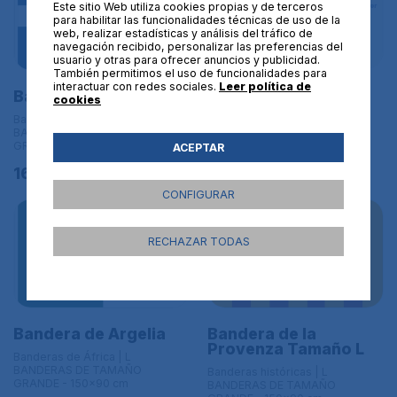
Este sitio Web utiliza cookies propias y de terceros
para habilitar las funcionalidades técnicas de uso de la
web, realizar estadísticas y análisis del tráfico de
navegación recibido, personalizar las preferencias del
usuario y otras para ofrecer anuncios y publicidad.
También permitimos el uso de funcionalidades para
interactuar con redes sociales.
Leer política de
Bandera de Uganda
Bandera Quebec
cookies
Banderas de África | L
Banderas de América | L
BANDERAS DE TAMAÑO
BANDERAS DE TAMAÑO
GRANDE - 150x90 cm
GRANDE - 150x90 cm
ACEPTAR
16,95€
16,95€
CONFIGURAR
RECHAZAR TODAS
Bandera de Argelia
Bandera de la
Provenza Tamaño L
Banderas de África | L
BANDERAS DE TAMAÑO
Banderas históricas | L
GRANDE - 150x90 cm
BANDERAS DE TAMAÑO