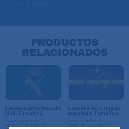
resuelve tus dudas
PRODUCTOS
RELACIONADOS
Bandera de la Guardia
Bandera de la legión
Civil. Tamaño L
española. Tamaño L
Banderas de España | L
Banderas de España | L
BANDERAS DE TAMAÑO
BANDERAS DE TAMAÑO