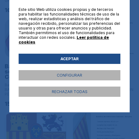
GRANDE - 150x90 cm
GRANDE - 150x90 cm
16,95€
16,95€
Este sitio Web utiliza cookies propias y de terceros
para habilitar las funcionalidades técnicas de uso de la
web, realizar estadísticas y análisis del tráfico de
navegación recibido, personalizar las preferencias del
usuario y otras para ofrecer anuncios y publicidad.
También permitimos el uso de funcionalidades para
interactuar con redes sociales.
Leer política de
cookies
ACEPTAR
Bandera de
Bandera de
sobremesa
sobremesa Navarra.
CONFIGURAR
Comunidad de Murcia
Tamaño 30x20 cm
Banderas de España |
Banderas de España |
BANDERAS DE SOBREMESA CON
BANDERAS DE SOBREMESA CON
RECHAZAR TODAS
PEANA - 20x30 cm con peana
PEANA - 20x30 cm con peana
15,95€
15,95€