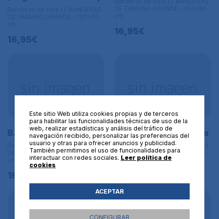
Banderas de Ásia | L BANDERAS
DE TAMAÑO GRANDE - 150x90
Banderas de Ásia | L BANDERAS
cm
DE TAMAÑO GRANDE - 150x90
cm
16,95€
16,95€
Este sitio Web utiliza cookies propias y de terceros
para habilitar las funcionalidades técnicas de uso de la
web, realizar estadísticas y análisis del tráfico de
Bandera de Qatar
Bandera de Camboya
navegación recibido, personalizar las preferencias del
usuario y otras para ofrecer anuncios y publicidad.
Banderas de Ásia | L BANDERAS
Banderas de Ásia | L BANDERAS
También permitimos el uso de funcionalidades para
DE TAMAÑO GRANDE - 150x90
DE TAMAÑO GRANDE - 150x90
interactuar con redes sociales.
Leer política de
cm
cm
cookies
16,95€
16,95€
ACEPTAR
CONFIGURAR