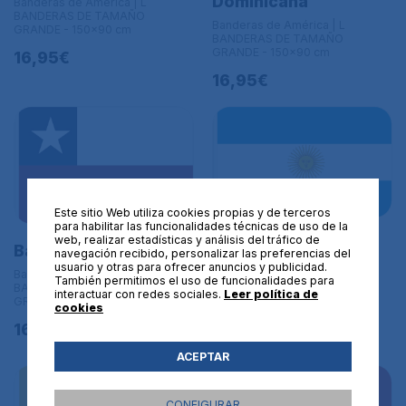
Dominicana
Banderas de América | L
BANDERAS DE TAMAÑO
Banderas de América | L
GRANDE - 150x90 cm
BANDERAS DE TAMAÑO
GRANDE - 150x90 cm
16,95€
16,95€
Este sitio Web utiliza cookies propias y de terceros
para habilitar las funcionalidades técnicas de uso de la
web, realizar estadísticas y análisis del tráfico de
Bandera de
Bandera de Chile
navegación recibido, personalizar las preferencias del
Argentina.
usuario y otras para ofrecer anuncios y publicidad.
Banderas de América | L
También permitimos el uso de funcionalidades para
Banderas de América | L
BANDERAS DE TAMAÑO
interactuar con redes sociales.
Leer política de
BANDERAS DE TAMAÑO
GRANDE - 150x90 cm
cookies
GRANDE - 150x90 cm
16,95€
16,95€
ACEPTAR
CONFIGURAR