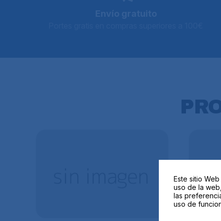
Envío gratuito
Portes gratis en compras superiores a 100€
PR
Este sitio Web
uso de la web,
las preferenci
uso de funcion