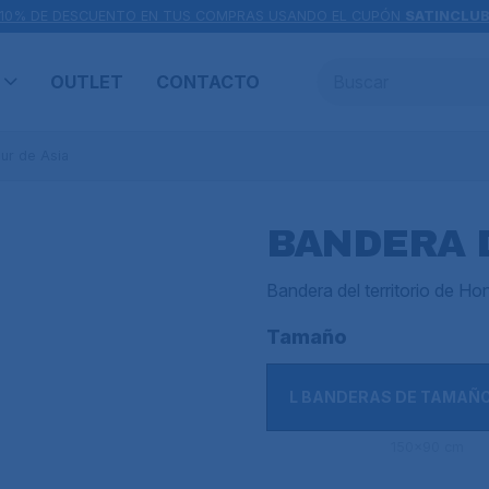
10% DE DESCUENTO EN TUS COMPRAS USANDO EL CUPÓN
SATINCLU
OUTLET
CONTACTO
ur de Asia
BANDERA 
Bandera del territorio de H
Tamaño
L BANDERAS DE TAMAÑ
150x90 cm