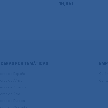
16,95€
DERAS POR TEMÁTICAS
EMP
eras de España
Quié
eras de África
Cont
eras de América
eras de Ásia
eras de Europa
eras de Oceanía