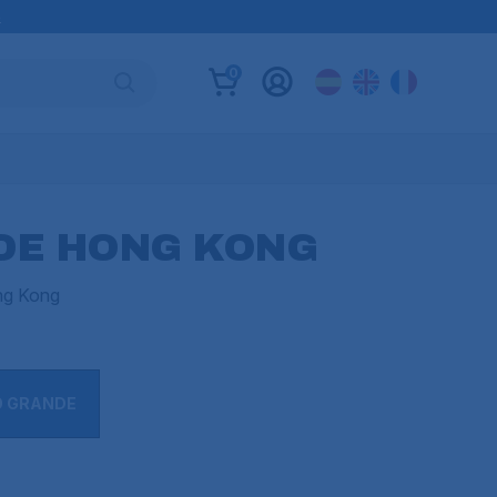
B
0
DE HONG KONG
ong Kong
O GRANDE