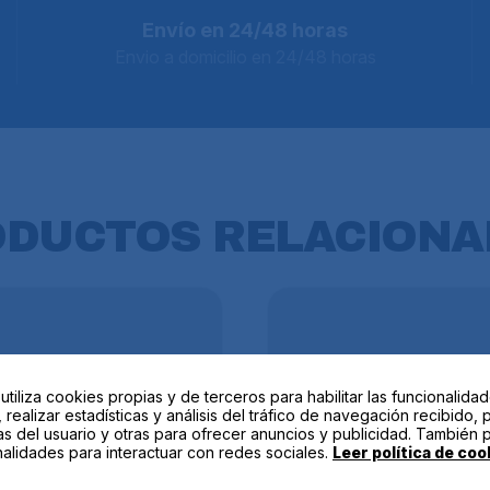
Envío en 24/48 horas
Envio a domicilio en 24/48 horas
ODUCTOS
RELACIONA
 utiliza cookies propias y de terceros para habilitar las funcionalida
 realizar estadísticas y análisis del tráfico de navegación recibido, 
as del usuario y otras para ofrecer anuncios y publicidad. También 
alidades para interactuar con redes sociales.
Leer política de coo