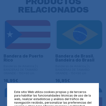
PRODUCTOS
RELACIONADOS
Bandera de Puerto
Bandera de Brasil.
Rico
Bandeira do Brasil
Banderas de América | L
Banderas de América | L
BANDERAS DE TAMAÑO
BANDERAS DE TAMAÑO
GRANDE - 150x90 cm
GRANDE - 150x90 cm
16,95€
16,95€
Este sitio Web utiliza cookies propias y de terceros
para habilitar las funcionalidades técnicas de uso de la
web, realizar estadísticas y análisis del tráfico de
navegación recibido, personalizar las preferencias del