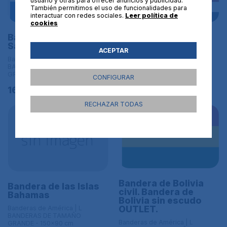
usuario y otras para ofrecer anuncios y publicidad.
También permitimos el uso de funcionalidades para
interactuar con redes sociales.
Leer política de
cookies
Bandera de El
Bandera de Costa
Salvador
Rica
ACEPTAR
Banderas de América | L
Banderas de América | L
BANDERAS DE TAMAÑO
BANDERAS DE TAMAÑO
GRANDE - 150x90 cm
GRANDE - 150x90 cm
CONFIGURAR
16,95€
16,95€
RECHAZAR TODAS
Bandera de Bolivia
Bandera de las Islas
civil. Bandera de
Bahamas
Bolivia sin escudo
OUTLET.
Banderas de América | L
BANDERAS DE TAMAÑO
Banderas de América | L
GRANDE - 150x90 cm