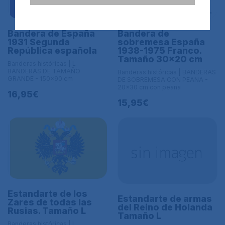
Bandera de España
Bandera de
1931 Segunda
sobremesa España
República española
1938-1975 Franco.
Tamaño 30x20 cm
Banderas históricas | L
BANDERAS DE TAMAÑO
Banderas históricas | BANDERAS
GRANDE - 150x90 cm
DE SOBREMESA CON PEANA -
20x30 cm con peana
16,95€
15,95€
Estandarte de los
Estandarte de armas
Zares de todas las
del Reino de Holanda
Rusias. Tamaño L
Tamaño L
Banderas históricas | L