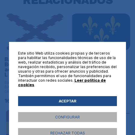
RELACIONADOS
Este sitio Web utiliza cookies propias y de terceros
para habilitar las funcionalidades técnicas de uso de la
Bandera de la Cruz de
Bandera Real de
web, realizar estadísticas y análisis del tráfico de
Borgoña (Modelo
Francia Valois S XIII
navegación recibido, personalizar las preferencias del
actualizado) Tamaño
XVI Tamaño L
usuario y otras para ofrecer anuncios y publicidad.
L
También permitimos el uso de funcionalidades para
Banderas históricas | L
interactuar con redes sociales.
Leer política de
BANDERAS DE TAMAÑO
Banderas históricas | L
cookies
GRANDE - 150x90 cm
BANDERAS DE TAMAÑO
GRANDE - 150x90 cm
16,95€
16,95€
ACEPTAR
CONFIGURAR
RECHAZAR TODAS