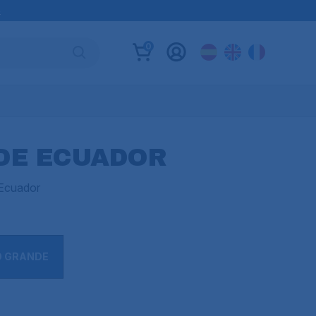
B
0
DE ECUADOR
 Ecuador
O GRANDE