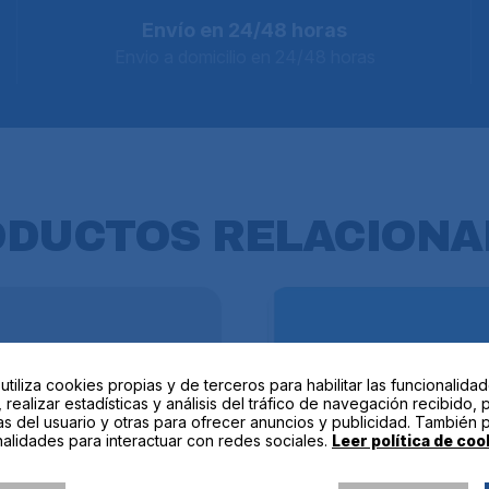
Envío en 24/48 horas
Envio a domicilio en 24/48 horas
ODUCTOS
RELACIONA
 utiliza cookies propias y de terceros para habilitar las funcionalida
 realizar estadísticas y análisis del tráfico de navegación recibido, 
as del usuario y otras para ofrecer anuncios y publicidad. También 
alidades para interactuar con redes sociales.
Leer política de coo