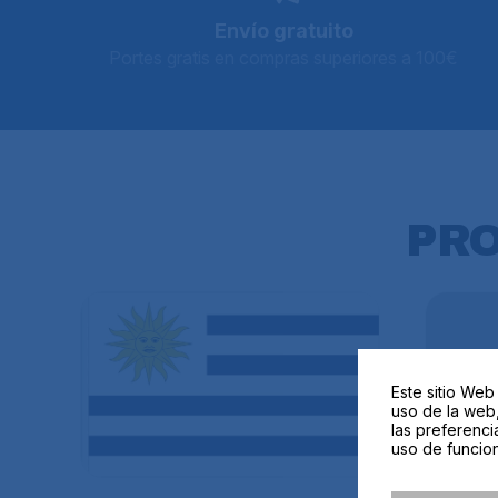
Envío gratuito
Portes gratis en compras superiores a 100€
PR
Este sitio Web
uso de la web,
las preferenci
uso de funcion