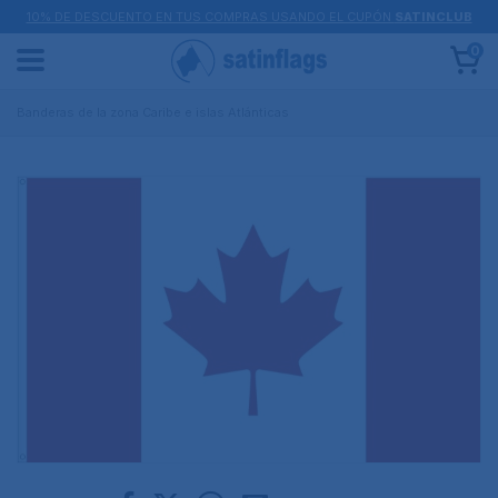
10% DE DESCUENTO EN TUS COMPRAS USANDO EL CUPÓN
SATINCLUB
0
Banderas de la zona Caribe e islas Atlánticas