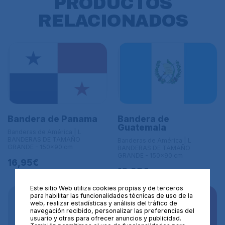
PRODUCTOS
RELACIONADOS
Bandera de Panama
Bandera de
Guatemala
Banderas de América | L
BANDERAS DE TAMAÑO
Banderas de América | L
GRANDE - 150x90 cm
BANDERAS DE TAMAÑO
GRANDE - 150x90 cm
16,95€
16,95€
Este sitio Web utiliza cookies propias y de terceros
para habilitar las funcionalidades técnicas de uso de la
web, realizar estadísticas y análisis del tráfico de
navegación recibido, personalizar las preferencias del
usuario y otras para ofrecer anuncios y publicidad.