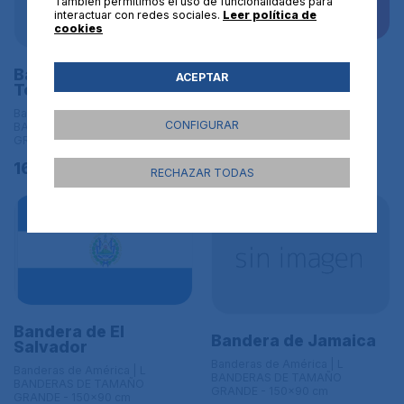
También permitimos el uso de funcionalidades para
interactuar con redes sociales.
Leer política de
cookies
Bandera de Peru c/e
Bandera de Trinidad y
ACEPTAR
Tobago
Banderas de América | L
BANDERAS DE TAMAÑO
Banderas de América | L
GRANDE - 150x90 cm
CONFIGURAR
BANDERAS DE TAMAÑO
GRANDE - 150x90 cm
16,95€
16,95€
RECHAZAR TODAS
Bandera de El
Bandera de Jamaica
Salvador
Banderas de América | L
Banderas de América | L
BANDERAS DE TAMAÑO
BANDERAS DE TAMAÑO
GRANDE - 150x90 cm
GRANDE - 150x90 cm