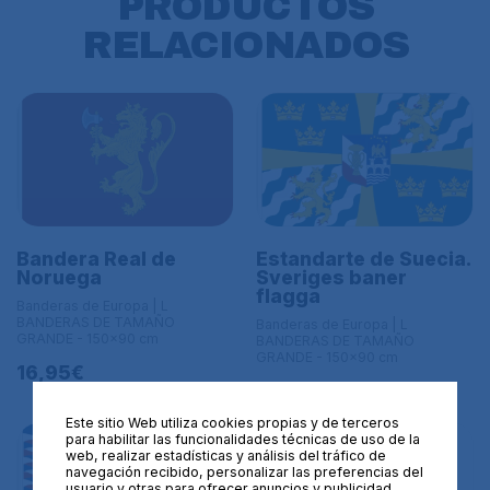
PRODUCTOS
RELACIONADOS
Bandera Real de
Estandarte de Suecia.
Noruega
Sveriges baner
flagga
Banderas de Europa | L
BANDERAS DE TAMAÑO
Banderas de Europa | L
GRANDE - 150x90 cm
BANDERAS DE TAMAÑO
GRANDE - 150x90 cm
16,95€
16,95€
Este sitio Web utiliza cookies propias y de terceros
para habilitar las funcionalidades técnicas de uso de la
web, realizar estadísticas y análisis del tráfico de
navegación recibido, personalizar las preferencias del
usuario y otras para ofrecer anuncios y publicidad.