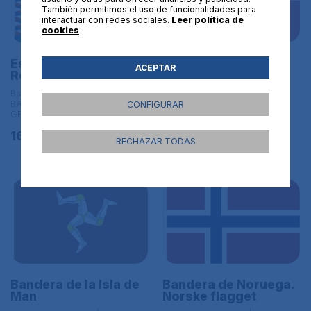
También permitimos el uso de funcionalidades para
interactuar con redes sociales.
Leer política de
cookies
Bandera de Polonia
Estandarte de la
ACEPTAR
con escudo. Polska
Republica Checa
Flaga Polski z God?
Banderas de Europa | L
em
BANDERAS DE TAMAÑO
CONFIGURAR
GRANDE - 150x90 cm
Banderas de Europa | L
BANDERAS DE TAMAÑO
16,95€
GRANDE - 150x90 cm
RECHAZAR TODAS
16,95€
Bandera de la Isla de
Bandera de Noruega.
Man
Norske flagget