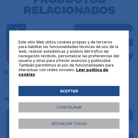
RELACIONADOS
Este sitio Web utiliza cookies propias y de terceros
para habilitar las funcionalidades técnicas de uso de la
web, realizar estadísticas y análisis del tráfico de
navegación recibido, personalizar las preferencias del
usuario y otras para ofrecer anuncios y publicidad.
También permitimos el uso de funcionalidades para
Bandera de Cuba
interactuar con redes sociales.
Leer política de
Bandera de Chile
cookies
Banderas de América | L
Banderas de América | L
BANDERAS DE TAMAÑO
BANDERAS DE TAMAÑO
GRANDE - 150x90 cm
GRANDE - 150x90 cm
ACEPTAR
16,95€
16,95€
CONFIGURAR
RECHAZAR TODAS