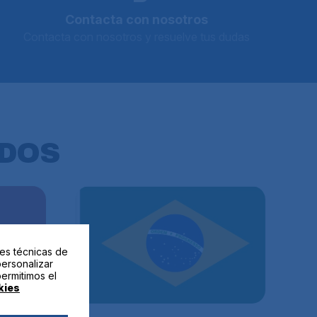
Contacta con nosotros
Contacta con nosotros y resuelve tus dudas
DOS
des técnicas de
personalizar
permitimos el
kies