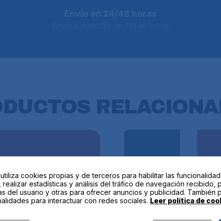
Envío en 24/48 horas
Envio a domicilio en 24/48 horas
ODUCTOS
RELACIONA
 utiliza cookies propias y de terceros para habilitar las funcionalida
 realizar estadísticas y análisis del tráfico de navegación recibido, 
as del usuario y otras para ofrecer anuncios y publicidad. También 
alidades para interactuar con redes sociales.
Leer política de coo