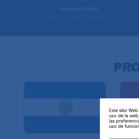
Envío gratuito
Portes gratis en compras superiores a 100€
PR
Este sitio Web
uso de la web,
las preferenci
uso de funcion