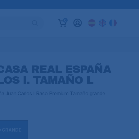
B
0
CASA REAL ESPAÑA
OS I. TAMAÑO L
ña Juan Carlos I Raso Premium Tamaño grande
O GRANDE