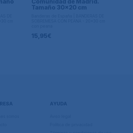
amaño
Comunidad de Madrid.
Tamaño 30x20 cm
RAS DE
Banderas de España | BANDERAS DE
x30 cm
SOBREMESA CON PEANA - 20x30 cm
con peana
15,95€
RESA
AYUDA
nes somos
Aviso legal
acto
Política de privacidad
Términos y condiciones de uso