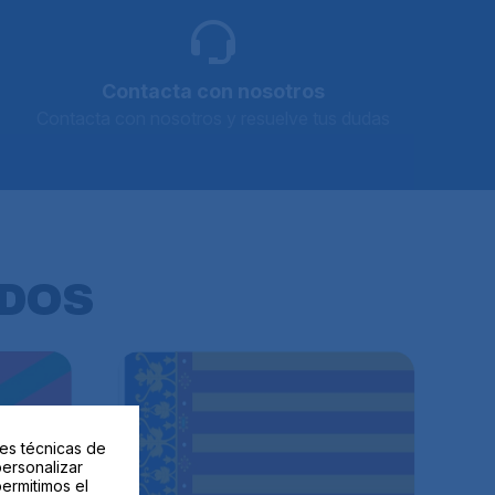
Contacta con nosotros
Contacta con nosotros y resuelve tus dudas
DOS
des técnicas de
personalizar
permitimos el