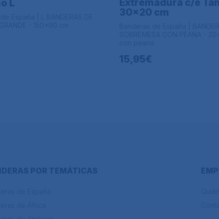
Extremadura c/e T
o L
30x20 cm
 de España | L BANDERAS DE
RANDE - 150x90 cm
Banderas de España | BANDE
SOBREMESA CON PEANA - 20
con peana
15,95€
DERAS POR TEMÁTICAS
EMP
eras de España
Quié
eras de África
Cont
eras de América