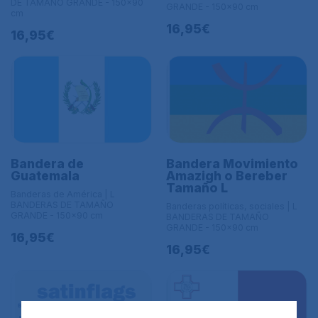
DE TAMAÑO GRANDE - 150x90
GRANDE - 150x90 cm
cm
16,95€
16,95€
Bandera de
Bandera Movimiento
Guatemala
Amazigh o Bereber
Tamaño L
Banderas de América | L
BANDERAS DE TAMAÑO
Banderas políticas, sociales | L
GRANDE - 150x90 cm
BANDERAS DE TAMAÑO
GRANDE - 150x90 cm
16,95€
16,95€