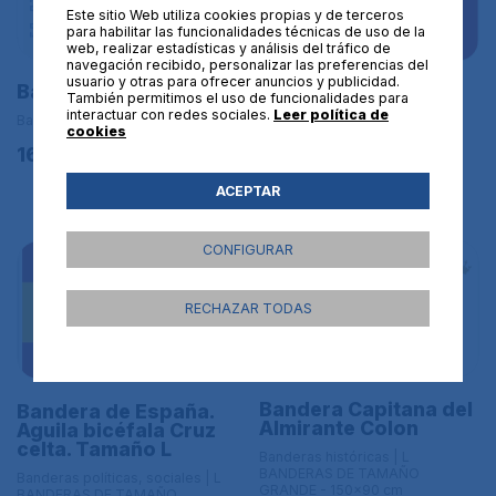
Este sitio Web utiliza cookies propias y de terceros
para habilitar las funcionalidades técnicas de uso de la
web, realizar estadísticas y análisis del tráfico de
navegación recibido, personalizar las preferencias del
usuario y otras para ofrecer anuncios y publicidad.
Bandera de Zimbabue
Bandera de Malta. Il-
También permitimos el uso de funcionalidades para
bandiera ta' Malta
interactuar con redes sociales.
Leer política de
Banderas de África
cookies
Banderas de Europa | L
16,95€
BANDERAS DE TAMAÑO
GRANDE - 150x90 cm
ACEPTAR
16,95€
CONFIGURAR
RECHAZAR TODAS
Bandera Capitana del
Bandera de España.
Almirante Colon
Aguila bicéfala Cruz
celta. Tamaño L
Banderas históricas | L
BANDERAS DE TAMAÑO
Banderas políticas, sociales | L
GRANDE - 150x90 cm
BANDERAS DE TAMAÑO