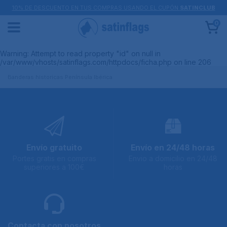
10% DE DESCUENTO EN TUS COMPRAS USANDO EL CUPÓN
SATINCLUB
0
Warning
: Attempt to read property "id" on null in
/var/www/vhosts/satinflags.com/httpdocs/ficha.php
on line
206
Banderas historicas Península Ibérica
Envío gratuito
Envío en 24/48 horas
Portes gratis en compras
Envio a domicilio en 24/48
superiores a 100€
horas
Contacta con nosotros